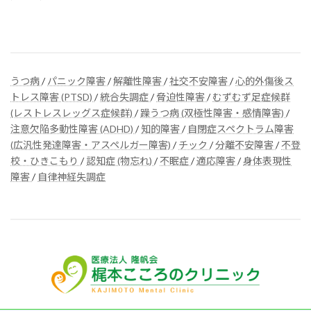
うつ病
/
パニック障害
/
解離性障害
/
社交不安障害
/
心的外傷後ス
トレス障害 (PTSD)
/
統合失調症
/
脅迫性障害
/
むずむず足症候群
(レストレスレッグス症候群)
/
躁うつ病 (双極性障害・感情障害)
/
注意欠陥多動性障害 (ADHD)
/
知的障害
/
自閉症スペクトラム障害
(広汎性発達障害・アスペルガー障害)
/
チック
/
分離不安障害
/
不登
校・ひきこもり
/
認知症 (物忘れ)
/
不眠症
/
適応障害
/
身体表現性
障害
/
自律神経失調症