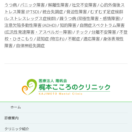
うつ病
/
パニック障害
/
解離性障害
/
社交不安障害
/
心的外傷後ス
トレス障害 (PTSD)
/
統合失調症
/
脅迫性障害
/
むずむず足症候群
(レストレスレッグス症候群)
/
躁うつ病 (双極性障害・感情障害)
/
注意欠陥多動性障害 (ADHD)
/
知的障害
/
自閉症スペクトラム障害
(広汎性発達障害・アスペルガー障害)
/
チック
/
分離不安障害
/
不登
校・ひきこもり
/
認知症 (物忘れ)
/
不眠症
/
適応障害
/
身体表現性
障害
/
自律神経失調症
ホーム
診療案内
クリニック紹介