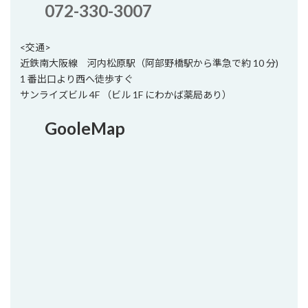
072-330-3007
<交通>
近鉄南大阪線 河内松原駅（阿部野橋駅から準急で約 10 分)
1 番出口より西へ徒歩すぐ
サンライズビル 4F （ビル 1F にわかば薬局あり）
GooleMap